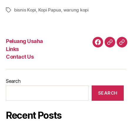
bisnis Kopi
,
Kopi Papua
,
warung kopi
Tags
Peluang Usaha
Facebook
tokopedi
Twit
Links
Contact Us
Search
SEARCH
Recent Posts