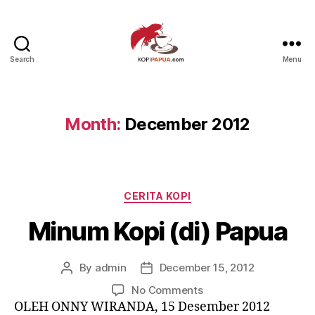
Search
Menu
Kopi
Papua
Month:
December 2012
Categories
CERITA KOPI
Minum Kopi (di) Papua
By
admin
December 15, 2012
Post
Post
author
date
on
No Comments
Minum
OLEH ONNY WIRANDA, 15 Desember 2012